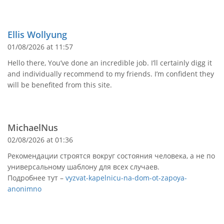
Ellis Wollyung
01/08/2026 at 11:57
Hello there, You’ve done an incredible job. I’ll certainly digg it
and individually recommend to my friends. I’m confident they
will be benefited from this site.
MichaelNus
02/08/2026 at 01:36
Рекомендации строятся вокруг состояния человека, а не по
универсальному шаблону для всех случаев.
Подробнее тут –
vyzvat-kapelnicu-na-dom-ot-zapoya-
anonimno