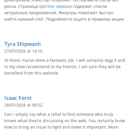
риска. Страница
epicstar зеркало
содержит список
актуальных предложений. Фильтры помогают быстро
найти нужный слот. Подробности ищите в правилах акции.
Tyra Shipwash
27/07/2026 at 14:10
Hi there, You’ve done a fantastic job. I will certainly digg it and
in my view recommend to my friends. I am sure they will be
benefited from this website.
Isaac Forst
28/07/2026 at 08:52
Can I simply say what a relief to find someone who truly
knows what they’re discussing on the web. You certainly know
how to bring an issue to light and make it important. More