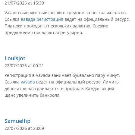
21/07/2026 at 15:39
Vavada выводит выигрыши в среднем за несколько часов.
Ссылка
вавада регистрация
ведёт на официальный ресурс.
Платежи проходят в нескольких валютах. Свежие
предложения появляются регулярно.
Louisjot
22/07/2026 at 00:21
Регистрация в Vavada занимает буквально пару минут.
Ссылка
vavada
ведёт на официальный ресурс. Лимиты
депозитов настраиваются в профиле. Каждая акция —
шанс увеличить банкролл.
Samuelfip
22/07/2026 at 23:09