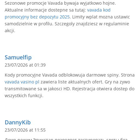
Sezonowe promocje Vavada bywaja wyjatkowo hojne.
Aktualne informacje dostepne sa tutaj:
vavada kod
promocyjny bez depozytu 2025
. Limity wplat mozna ustawic
samodzielnie w profilu. Szczegoly znajdziesz w regulaminie
akcji.
Samuelfip
23/07/2026 at 01:39
Kody promocyjne Vavada odblokowuja darmowe spiny. Strona
vavada vasino pl
zawiera liste aktualnych ofert. Gry na zywo
transmitowane sa w jakosci HD. Rejestracja otwiera dostep do
wszystkich funkcji.
DannyKib
23/07/2026 at 11:55
Демо-режим Эпикстар позволяет тестировать слоты без