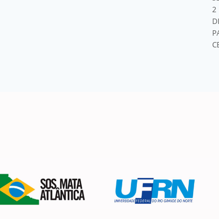
2
D
P
C