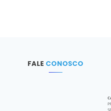
FALE
CONOSCO
C
P
S